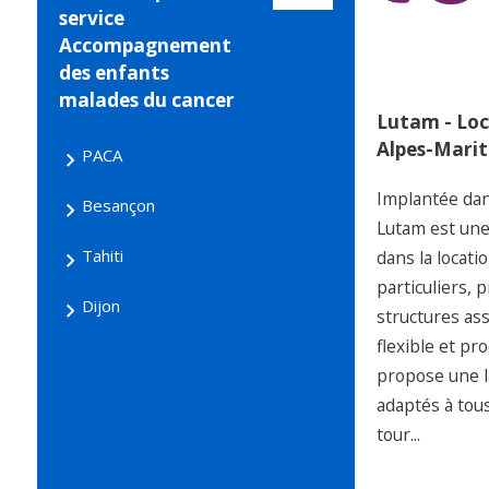
service
Accompagnement
des enfants
malades du cancer
Lutam - Loc
Alpes-Mari
PACA
Implantée dan
Besançon
Lutam est une
Tahiti
dans la locati
particuliers, 
Dijon
structures ass
flexible et pro
propose une l
adaptés à tous
tour...