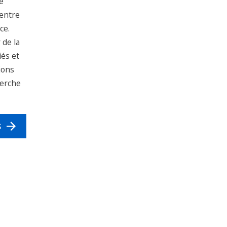
e
Centre
ce.
 de la
iés et
ions
herche
S