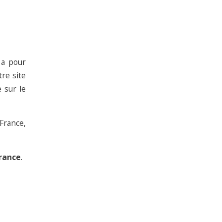
 a pour
re site
 sur le
France,
rance
.