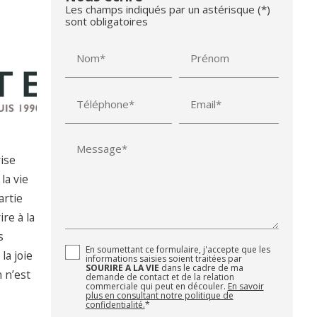
Les champs indiqués par un astérisque (*)
sont obligatoires
Nom*
Prénom
Téléphone*
Email*
Message*
rise
la vie
artie
re à la
s
En soumettant ce formulaire, j'accepte que les
la joie
informations saisies soient traitées par
SOURIRE A LA VIE
dans le cadre de ma
 n’est
demande de contact et de la relation
commerciale qui peut en découler.
En savoir
plus en consultant notre politique de
confidentialité.
*