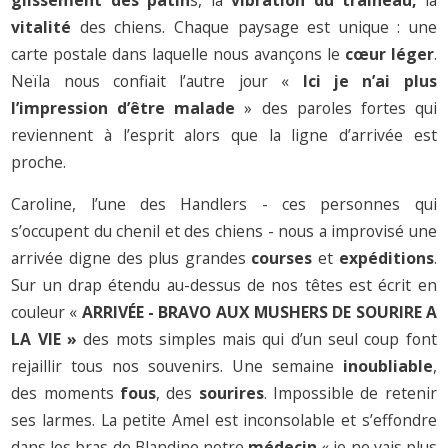
glissement des patin
s, la
vibration du traineau,
la
vitalité
des chiens. Chaque paysage est unique : une
carte postale dans laquelle nous avançons le
cœur
léger
.
Neïla nous confiait l’autre jour «
Ici je n’ai plus
l’impression d’être malade
» des paroles fortes qui
reviennent à l’esprit alors que la ligne d’arrivée est
proche.
Caroline, l’une des Handlers - ces personnes qui
s’occupent du chenil et des chiens - nous a improvisé une
arrivée digne des plus grandes
courses
et
expéditions
.
Sur un drap étendu au-dessus de nos têtes est écrit en
couleur «
ARRIVÉE - BRAVO AUX MUSHERS DE SOURIRE A
LA VIE »
des mots simples mais qui d’un seul coup font
rejaillir tous nos souvenirs. Une semaine
inoubliable
,
des moments
fous
, des
sourires
. Impossible de retenir
ses larmes. La petite Amel est inconsolable et s’effondre
dans les bras de Blandine notre
médecin
« je ne vais plus