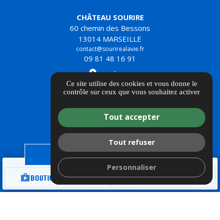
CHÂTEAU SOURIRE
60 chemin des Bessons
13014 MARSEILLE
contact@sourirealavie.fr
09 81 48 16 91
place
ITINÉRAIRE
Ce site utilise des cookies et vous donne le
contrôle sur ceux que vous souhaitez activer
PHARE DES SOURIRES
153 plage de l'Estaque
Tout accepter
13016 MARSEILLE
contact@sourirealavie.fr
09 81 48 16 91
Tout refuser
place
ITINÉRAIRE
JE FAIS UN DON
Personnaliser
shop
BOUTIQUE SOLIDAIRE
call
TÉL.
Presse
Informations complémentaires
Mentions légales
Politique de confidentialité
Gestion des cookies