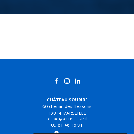
CHÂTEAU SOURIRE
60 chemin des Bessons
13014 MARSEILLE
contact@sourirealavie.fr
09 81 48 16 91